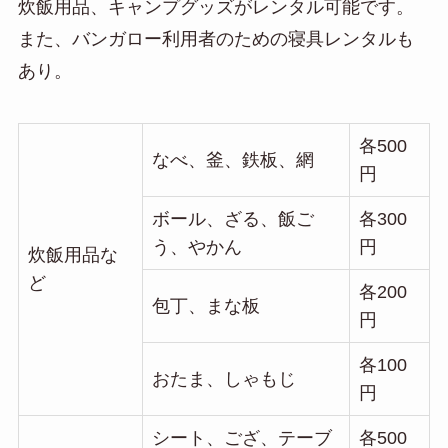
炊飯用品、キャンプグッズがレンタル可能です。
また、バンガロー利用者のための寝具レンタルも
あり。
各500
なべ、釜、鉄板、網
円
ボール、ざる、飯ご
各300
う、やかん
円
炊飯用品な
ど
各200
包丁、まな板
円
各100
おたま、しゃもじ
円
シート、ござ、テーブ
各500