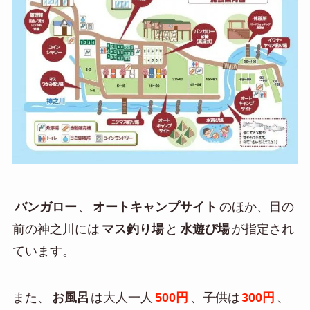
バンガロー
、
オートキャンプサイト
のほか、目の
前の神之川には
マス釣り場
と
水遊び場
が指定され
ています。
また、
お風呂
は大人一人
500円
、子供は
300円
、