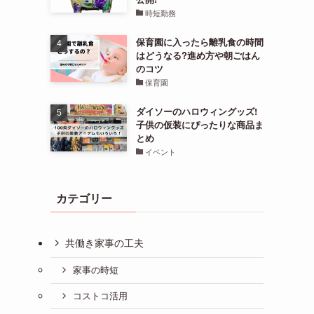
時短勤務
保育園に入ったら離乳食の時間
はどうなる?進め方や朝ごはん
のコツ
保育園
ダイソーのハロウィングッズ!
子供の仮装にぴったりな商品ま
とめ
イベント
カテゴリー
共働き家事の工夫
家事の時短
コストコ活用