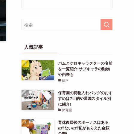
人気記事
バムとケロキャラクターの名前
を一覧紹介!サブキャラの動物
や由来も
絵本
保育園の荷物入れバッグのおす
すめは?目的や通園スタイル別
に紹介!
保育園
育休復帰後のボーナスはある
の?ないの?私がもらえた金額
公開!