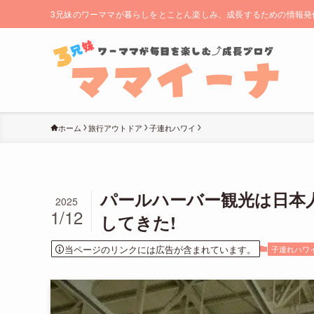
3兄妹のワーママが暮らしをとことん楽しみ、成長するための情報発
ホーム
旅行アウトドア
子連れハワイ
パールハーバー観光は日本
2025
1/12
してきた!
当ページのリンクには広告が含まれています。
子連れハワ