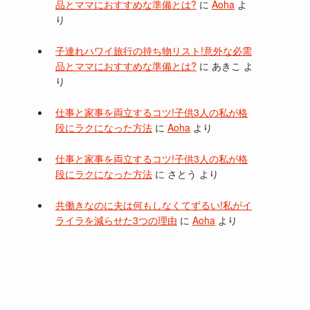
品とママにおすすめな準備とは?
に
Aoha
よ
り
子連れハワイ旅行の持ち物リスト!意外な必需
品とママにおすすめな準備とは?
に
あきこ
よ
り
仕事と家事を両立するコツ!子供3人の私が格
段にラクになった方法
に
Aoha
より
仕事と家事を両立するコツ!子供3人の私が格
段にラクになった方法
に
さとう
より
共働きなのに夫は何もしなくてずるい!私がイ
ライラを減らせた3つの理由
に
Aoha
より