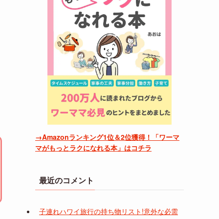
→Amazonランキング1位＆2位獲得！「ワーマ
マがもっとラクになれる本」はコチラ
最近のコメント
子連れハワイ旅行の持ち物リスト!意外な必需