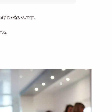
わけじゃない
んです。
すね。