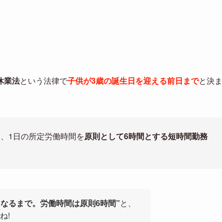
休業法
という法律で
子供が3歳の誕生日を迎える前日まで
と決
、1日の所定労働時間を
原則として6時間とする短時間勤務
になるまで。労働時間は原則6時間”
と、
ね!