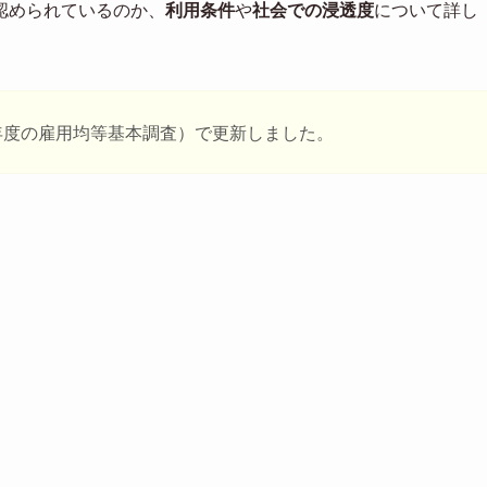
認められているのか、
利用条件
や
社会での浸透度
について詳し
0年度の雇用均等基本調査）で更新しました。