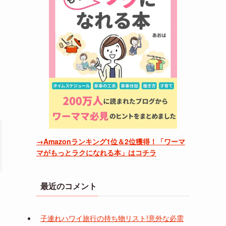
ま
→Amazonランキング1位＆2位獲得！「ワーマ
マがもっとラクになれる本」はコチラ
最近のコメント
子連れハワイ旅行の持ち物リスト!意外な必需