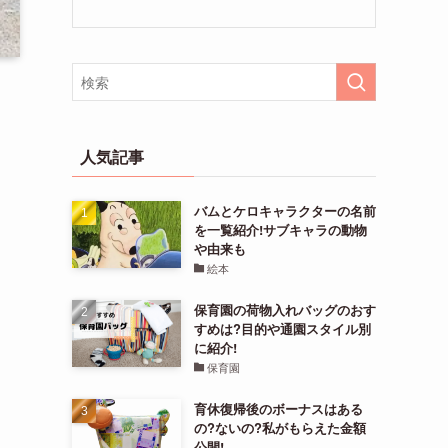
人気記事
バムとケロキャラクターの名前
を一覧紹介!サブキャラの動物
や由来も
絵本
保育園の荷物入れバッグのおす
すめは?目的や通園スタイル別
に紹介!
保育園
育休復帰後のボーナスはある
の?ないの?私がもらえた金額
公開!