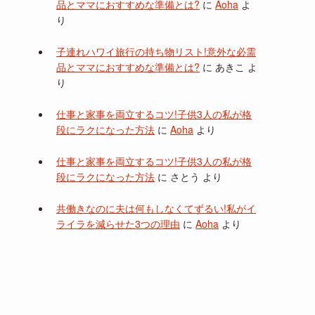
品とママにおすすめな準備とは?
に
Aoha
よ
り
子連れハワイ旅行の持ち物リスト!意外な必需
品とママにおすすめな準備とは?
に
あきこ
よ
り
仕事と家事を両立するコツ!子供3人の私が格
段にラクになった方法
に
Aoha
より
仕事と家事を両立するコツ!子供3人の私が格
段にラクになった方法
に
さとう
より
共働きなのに夫は何もしなくてずるい!私がイ
ライラを減らせた3つの理由
に
Aoha
より