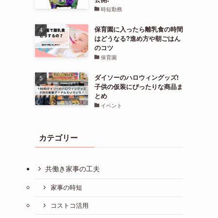
時短勤務
保育園に入ったら離乳食の時間
はどうなる?進め方や朝ごはん
のコツ
保育園
ダイソーのハロウィングッズ!
子供の仮装にぴったりな商品ま
とめ
イベント
カテゴリー
共働き家事の工夫
家事の時短
コストコ活用